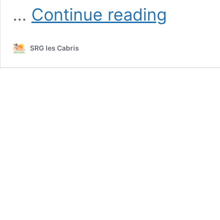
Educateur-
…
Continue reading
trice
mi-
temps
SRG les Cabris
A1